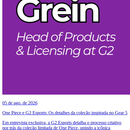
05 de ago. de 2026
One Piece e G2 Esports: Os detalhes da coleção inspirada no Gear 5
Em entrevista exclusiva, a G2 Esports detalha o processo criativo
por trás da coleção limitada de One Piece, unindo a icônica