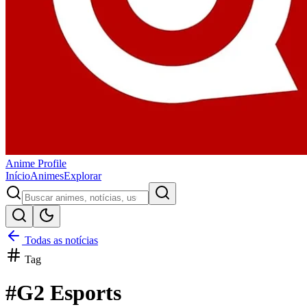
Anime
Profile
Início
Animes
Explorar
Todas as notícias
Tag
#
G2 Esports