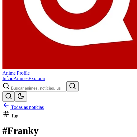
Anime
Profile
Início
Animes
Explorar
Todas as notícias
Tag
#
Franky