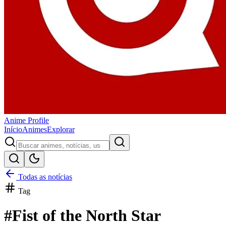
Anime
Profile
Início
Animes
Explorar
Todas as notícias
Tag
#
Fist of the North Star