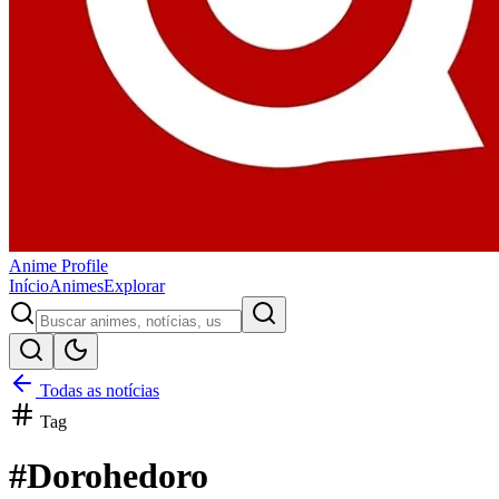
Anime
Profile
Início
Animes
Explorar
Todas as notícias
Tag
#
Dorohedoro