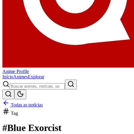
Anime
Profile
Início
Animes
Explorar
Todas as notícias
Tag
#
Blue Exorcist