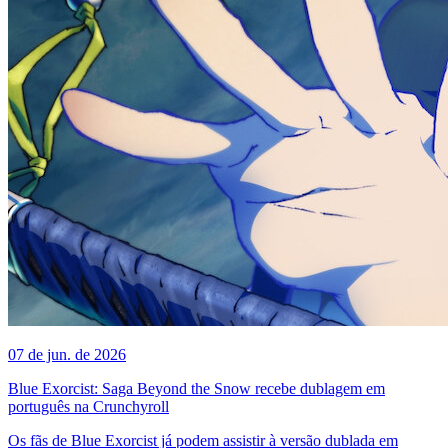
07 de jun. de 2026
Blue Exorcist: Saga Beyond the Snow recebe dublagem em
português na Crunchyroll
Os fãs de Blue Exorcist já podem assistir à versão dublada em