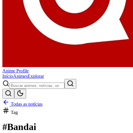
Anime
Profile
Início
Animes
Explorar
Todas as notícias
Tag
#
Bandai