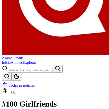
Anime
Profile
Início
Animes
Explorar
Todas as notícias
Tag
#
100 Girlfriends