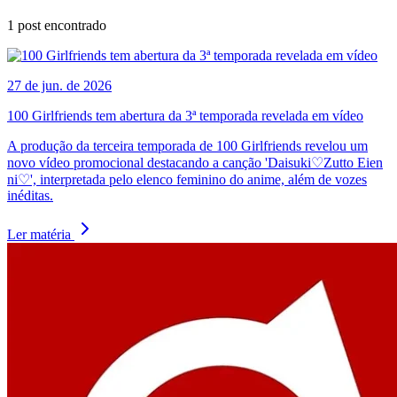
1
post encontrado
27 de jun. de 2026
100 Girlfriends tem abertura da 3ª temporada revelada em vídeo
A produção da terceira temporada de 100 Girlfriends revelou um
novo vídeo promocional destacando a canção 'Daisuki♡Zutto Eien
ni♡', interpretada pelo elenco feminino do anime, além de vozes
inéditas.
Ler matéria