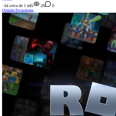
·
há cerca de 1 mês
26
0
Opinião
Tecnologia