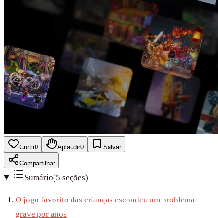
Curtir
0
Aplaudir
0
Salvar
Compartilhar
Sumário
(
5
seções
)
O jogo favorito das crianças escondeu um problema
grave por anos