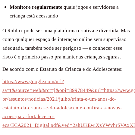
Monitore regularmente
quais jogos e servidores a
criança está acessando
O Roblox pode ser uma plataforma criativa e divertida. Mas
como qualquer espaço de interação online sem supervisão
adequada, também pode ser perigoso — e conhecer esse
risco é o primeiro passo pra manter as crianças seguras.
De acordo com o Estatuto da Criança e do Adolescentes:
https://www.google.com/url?
sa=t&source=web&rct=j&opi=89978449&url=https://www.go
br/assuntos/noticias/2021/julho/trinta-e-um-anos-do-
estatuto-da-crianca-e-do-adolescente-confira-as-novas-
acoes-para-fortalecer-o-
eca/ECA2021_Digital.pdf&ved=2ahUKEwiXzYWvhrSVAx