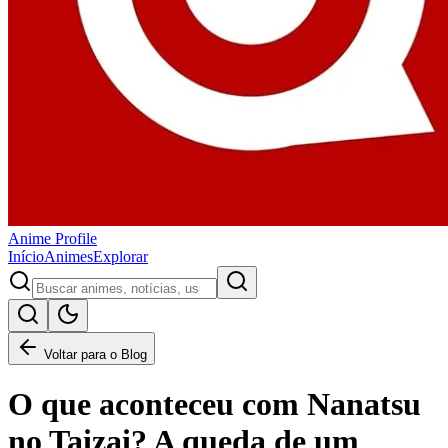
Anime
Profile
Início
Animes
Explorar
Voltar para o Blog
O que aconteceu com Nanatsu
no Taizai? A queda de um