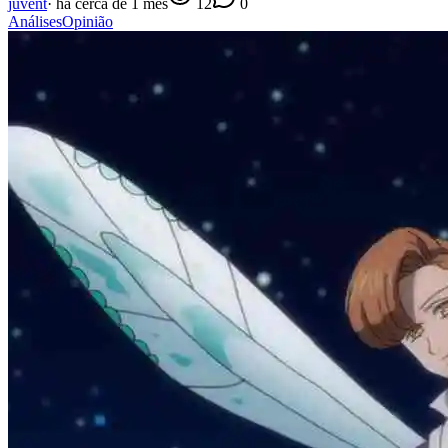
juvent
·
há cerca de 1 mês
12
0
Análises
Opinião