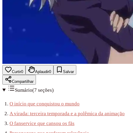
Curtir
0
Aplaudir
0
Salvar
Compartilhar
Sumário
(
7
seções
)
O início que conquistou o mundo
A virada: terceira temporada e a polêmica da animação
O fanservice que cansou os fãs