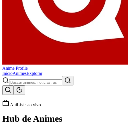
Anime
Profile
Início
Animes
Explorar
AniList · ao vivo
Hub de
Animes