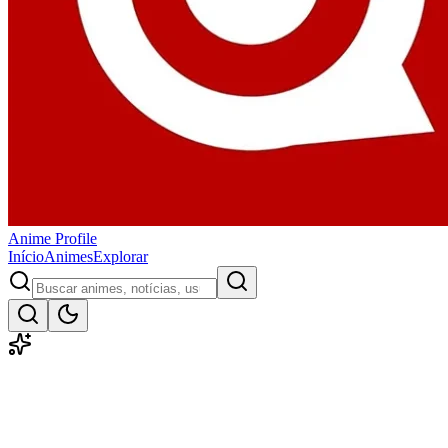
Anime
Profile
Início
Animes
Explorar