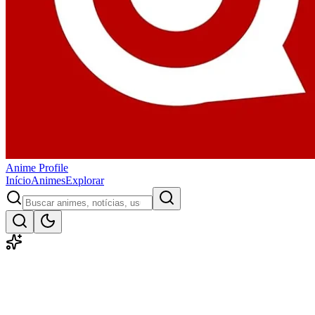
Anime
Profile
Início
Animes
Explorar