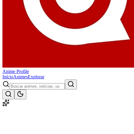
Anime
Profile
Início
Animes
Explorar