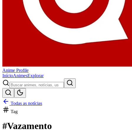
Anime
Profile
Início
Animes
Explorar
Todas as notícias
Tag
#
Vazamento