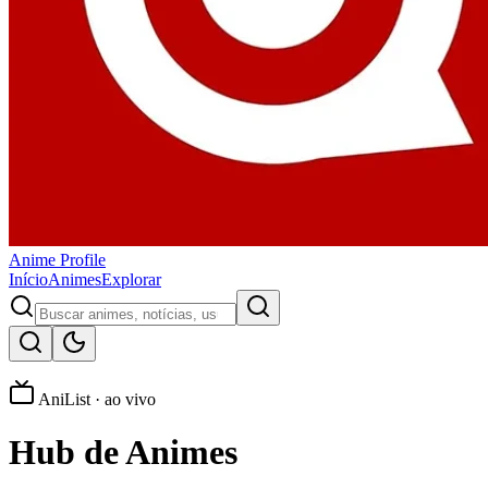
Anime
Profile
Início
Animes
Explorar
AniList · ao vivo
Hub de
Animes