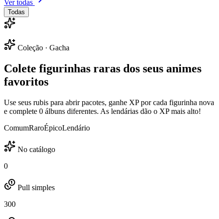
Ver todas
Todas
Coleção · Gacha
Colete
figurinhas raras
dos seus animes
favoritos
Use seus rubis para abrir pacotes, ganhe XP por cada figurinha nova
e complete
0
álbuns
diferentes. As lendárias dão o XP mais alto!
Comum
Raro
Épico
Lendário
No catálogo
0
Pull simples
300